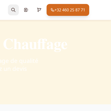
+32 460 25 87 71
e Chauffage
ge de qualité
 un devis