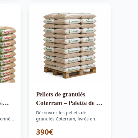
Pellets de granulés
%
Coterram – Palette de 70
e 66
sacs de 15 kg
Découvrez les pellets de
ionnés
granulés Coterram, livrés en
15 kg,…
palette de 70 sacs de 15 kg,…
390€