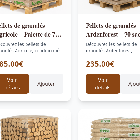
ellets de granulés
Pellets de granulés
gricole – Palette de 70
Ardenforest – 70 sac
acs de 15 kg
15 kg – Palette
couvrez les pellets de
Découvrez les pellets de
anulés Agricole, conditionnés
granulés Ardenforest,
 palette de 70 sacs de 15 kg,…
conditionnés en palette d
85.00€
235.00€
sacs de 15 kg,…
Voir
Voir
Ajouter
Ajou
détails
détails