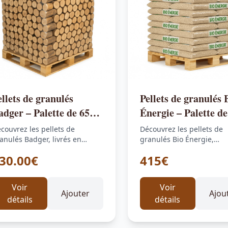
ellets de granulés
Pellets de granulés 
adger – Palette de 65
Énergie – Palette de
acs de 15 kg
sacs de 15 kg
couvrez les pellets de
Découvrez les pellets de
anulés Badger, livrés en
granulés Bio Énergie,
lette de 65 sacs de 15 kg,…
conditionnés en palette d
30.00€
415€
sacs de 15…
Voir
Voir
Ajouter
Ajou
détails
détails