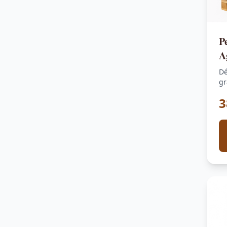
P
A
s
Dé
gr
en
3