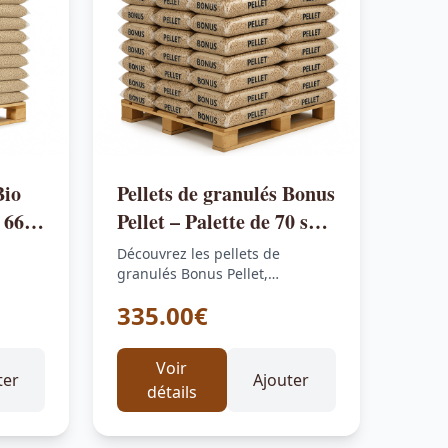
Bio
Pellets de granulés Bonus
 66
Pellet – Palette de 70 sacs
de 15 kg
Découvrez les pellets de
granulés Bonus Pellet,
e 66
conditionnés en palette de 70
335.00€
sacs de 15…
Voir
ter
Ajouter
détails