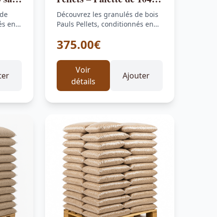
sacs de 10 kg
 de
Découvrez les granulés de bois
és en
Pauls Pellets, conditionnés en
palette de 104 sacs de 10…
375.00€
Voir
ter
Ajouter
détails