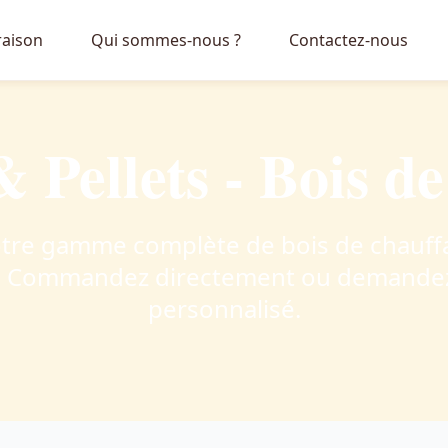
raison
Qui sommes-nous ?
Contactez-nous
 Pellets - Bois d
tre gamme complète de bois de chauffa
 Commandez directement ou demandez
personnalisé.