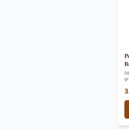
P
B
s
Dé
gr
pa
3