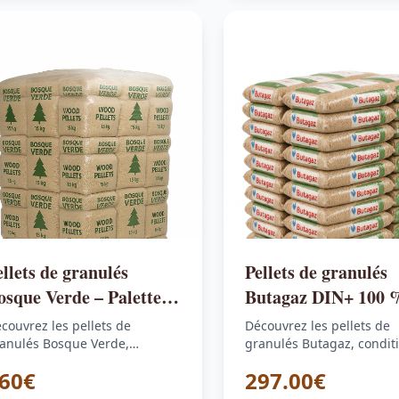
ellets de granulés
Pellets de granulés
osque Verde – Palette
Butagaz DIN+ 100 
e 70 sacs de 15 kg
résineux – Palette d
couvrez les pellets de
Découvrez les pellets de
sacs de 15 kg
anulés Bosque Verde,
granulés Butagaz, condit
nditionnés en palette de 70
en palette de 66 sacs de 
60€
297.00€
cs de 15…