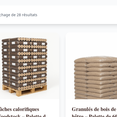
ichage de 28 résultats
ûches calorifiques
Granulés de bois de
oodstock – Palette de 3
hêtre – Palette de 6