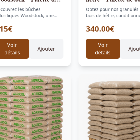
312 sacs de 5 bûches)
de 15 kg
couvrez les bûches
Optez pour nos granulés
lorifiques Woodstock, une
bois de hêtre, conditionn
ternative écologique et
palette de 60 sacs de…
15€
340.00€
rformante au bois
aditionnel. Conditionnées en…
Voir
Voir
Ajouter
Ajou
détails
détails