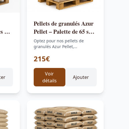
Pellets de granulés Azur
s de
Pellet – Palette de 65 sacs
de 15 kg (980 kg)
Optez pour nos pellets de
granulés Azur Pellet,
e 70
conditionnés en palette de 65
215€
sacs de…
Voir
ter
Ajouter
détails