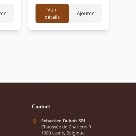
Voir
ter
Ajouter
détails
Contact
Sebastien Dubois SRL
Chaussée de Charleroi 9
1380 Lasne, Belgique