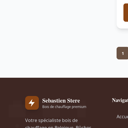
1
Sebastien Stere
Naviga
Bois de chauffage premium
Accue
Votre spécialiste bois de
chauffage en Belgique. Bûches,