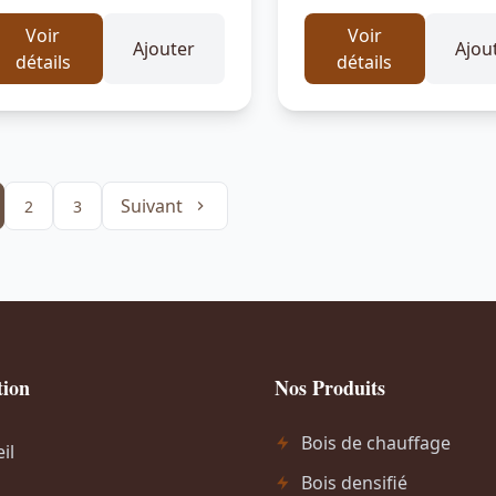
Voir
Voir
Ajouter
Ajou
détails
détails
Suivant
2
3
tion
Nos Produits
Bois de chauffage
il
Bois densifié