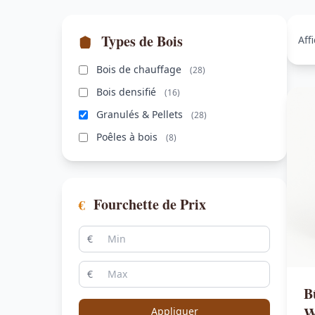
Types de Bois
Aff
Bois de chauffage
(28)
Bois densifié
(16)
Granulés & Pellets
(28)
Poêles à bois
(8)
Fourchette de Prix
€
€
€
B
W
Appliquer