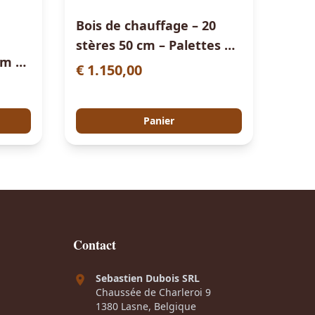
Bois de chauffage – 20
stères 50 cm – Palettes de
cm –
bûches
€
1.150,00
êne
Panier
Contact
Sebastien Dubois SRL
Chaussée de Charleroi 9
1380 Lasne, Belgique