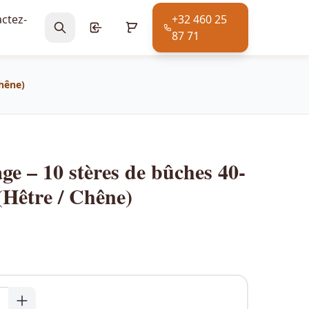
ctez-
+32 460 25
87 71
Chêne)
ge – 10 stères de bûches 40-
(Hêtre / Chêne)