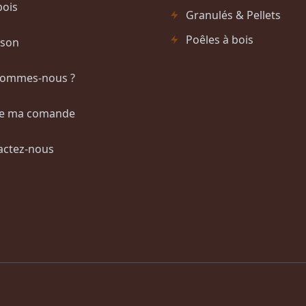
l
e
bois
Granulés & Pellets
é
s
Poêles à bois
ison
t
t
a
sommes-nous ?
i
:
t
€
re ma comande
:
2
actez-nous
€
0
0
2
,
4
0
0
0
,
.
0
0