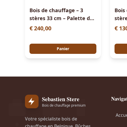
Bois de chauffage – 3
Bois
stères 33 cm – Palette de
stèr
bûches de chêne
bûch
€
240,00
€
130
Panier
Sebastien Stere
Naviga
Bois de chauffage premium
Accue
Votre spécialiste bois de
chauffage en Belgique. Bûches,