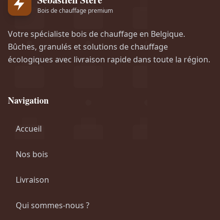
i
t
Bois de chauffage premium
t
u
i
e
Votre spécialiste bois de chauffage en Belgique.
Bûches, granulés et solutions de chauffage
a
l
écologiques avec livraison rapide dans toute la région.
l
e
é
s
t
t
Navigation
a
i
:
Accueil
t
€
Nos bois
:
1
€
.
Livraison
3
1
5
Qui sommes-nous ?
.
0