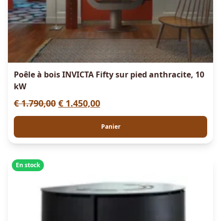
a
i
:
t
€
:
1
Poêle à bois INVICTA Fifty sur pied anthracite, 10
€
.
kW
7
L
L
1
5
€
1.790,00
€
1.450,00
e
e
.
0
Panier
p
p
9
,
r
r
4
0
i
i
9
0
En stock
x
x
,
.
i
a
0
n
c
0
i
t
.