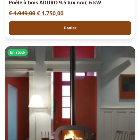
Poêle à bois ADURO 9.5 lux noir, 6 kW
L
L
€
1.949,00
€
1.750,00
e
e
Panier
p
p
r
r
i
i
En stock
x
x
i
a
n
c
i
t
t
u
i
e
a
l
l
e
é
s
t
t