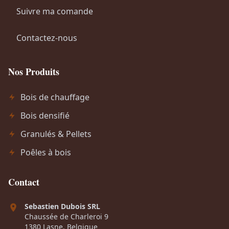
6
,
Suivre ma comande
9
0
9
0
Contactez-nous
,
.
0
Nos Produits
0
.
Bois de chauffage
Bois densifié
Granulés & Pellets
Poêles à bois
Contact
Sebastien Dubois SRL
Chaussée de Charleroi 9
1380 Lasne, Belgique