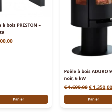
e à bois PRESTON –
cta
00,00
Poêle à bois ADURO 9
noir, 6 kW
L
€
1.699,00
€
1.350,0
e
Panier
Panier
p
r