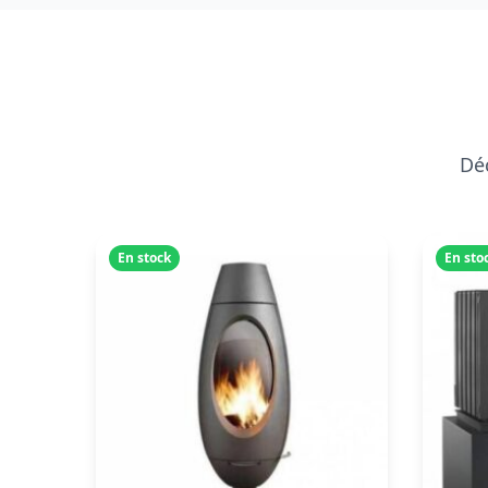
Déc
En stock
En sto