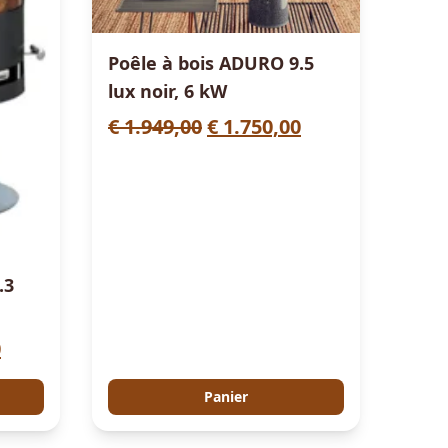
Poêle à bois ADURO 9.5
lux noir, 6 kW
L
L
€
1.949,00
€
1.750,00
e
e
p
p
r
r
i
i
x
x
.3
i
a
n
c
L
0
i
t
e
t
u
Panier
p
i
e
r
a
l