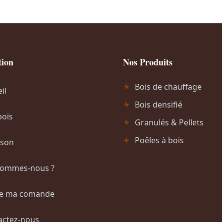
i
x
i
n
i
tion
Nos Produits
t
Bois de chauffage
i
il
a
Bois densifié
l
bois
Granulés & Pellets
é
Poêles à bois
ison
t
a
sommes-nous ?
i
t
re ma comande
:
actez-nous