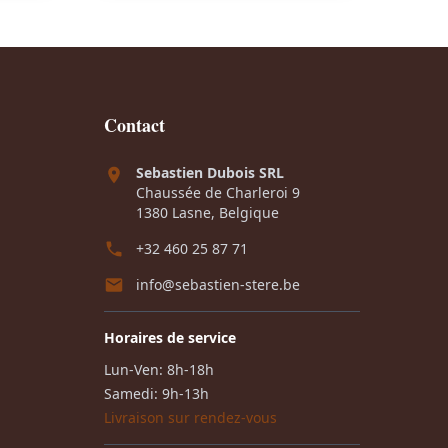
i
l
e
x
é
s
a
t
t
c
a
t
i
:
Contact
u
t
€
Sebastien Dubois SRL
e
Chaussée de Charleroi 9
l
:
1
1380 Lasne, Belgique
e
€
.
+32 460 25 87 71
s
7
info@sebastien-stere.be
t
1
5
.
0
Horaires de service
:
9
,
Lun-Ven: 8h-18h
€
4
0
Samedi: 9h-13h
9
0
Livraison sur rendez-vous
1
,
.