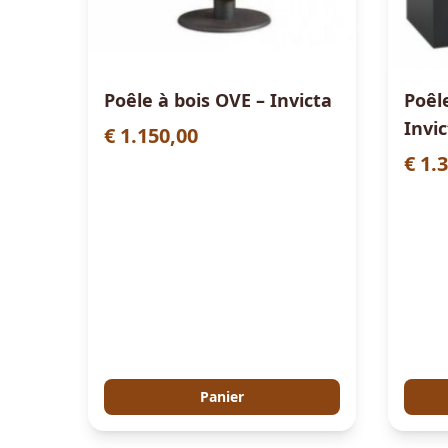
Poêle à bois OVE – Invicta
Poêl
Invi
€
1.150,00
€
1.3
Panier