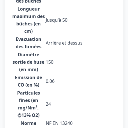
des bûches
Longueur
maximum des
Jusqu'à 50
bûches (en
cm)
Evacuation
Arrière et dessus
des fumées
Diamètre
sortie de buse
150
(en mm)
Emission de
0.06
CO (en %)
Particules
fines (en
24
mg/Nm³,
@13% O2)
Norme
NF EN 13240