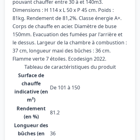
9
0
pouvant chauffer entre 30 à et 140m3.
Dimensions : H 114 x L 50 x P 45 cm. Poids :
,
.
81kg. Rendement de 81,2%. Classe énergie A+.
0
Corps de chauffe en acier. Diamètre de buse
150mm. Evacuation des fumées par l'arrière et
0
le dessus. Largeur de la chambre à combustion :
.
37 cm, longueur maxi des bûches : 36 cm.
Flamme verte 7 étoiles. Ecodesign 2022.
Tableau de caractéristiques du produit
Surface de
chauffe
De 101 à 150
indicative (en
m²)
Rendement
81.2
(en %)
Longueur des
bûches (en
36