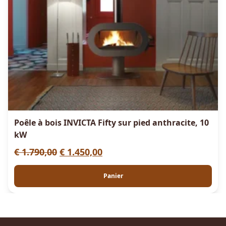
Poêle à bois INVICTA Fifty sur pied anthracite, 10
kW
L
L
€
1.790,00
€
1.450,00
e
e
Panier
p
p
r
r
i
i
x
x