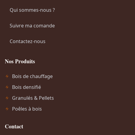
1
5
Qui sommes-nous ?
.
0
7
,
Suivre ma comande
9
0
0
0
Contactez-nous
,
.
0
Nos Produits
0
.
Bois de chauffage
Bois densifié
Granulés & Pellets
Poêles à bois
Contact