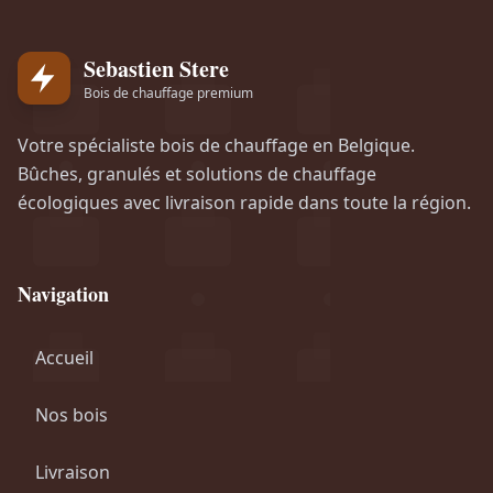
i
a
n
c
Sebastien Stere
i
t
Bois de chauffage premium
t
u
i
e
Votre spécialiste bois de chauffage en Belgique.
Bûches, granulés et solutions de chauffage
a
l
écologiques avec livraison rapide dans toute la région.
l
e
é
s
t
t
Navigation
a
i
:
Accueil
t
€
Nos bois
:
1
€
.
Livraison
4