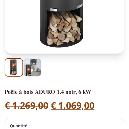
Poêle à bois ADURO 1.4 noir, 6 kW
L
L
€
1.269,00
€
1.069,00
e
e
p
p
Quantité :