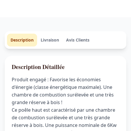
t
t
a
i
:
t
€
Description
Livraison
Avis Clients
:
1
€
.
Description Détaillée
0
Produit engagé : Favorise les économies
1
6
d'énergie (classe énergétique maximale). Une
chambre de combustion surélevée et une très
.
9
grande réserve à bois !
2
,
Ce poêle haut est caractérisé par une chambre
de combustion surélevée et une très grande
6
0
réserve à bois. Une puissance nominale de 6Kw