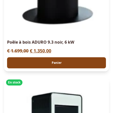
Poêle à bois ADURO 9.3 noir, 6 kW
L
L
€
1.699,00
€
1.350,00
e
e
Panier
p
p
r
r
i
i
En stock
x
x
i
a
n
c
i
t