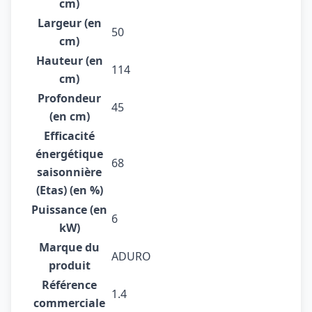
cm)
Largeur (en
50
cm)
Hauteur (en
114
cm)
Profondeur
45
(en cm)
Efficacité
énergétique
68
saisonnière
(Etas) (en %)
Puissance (en
6
kW)
Marque du
ADURO
produit
Référence
1.4
commerciale